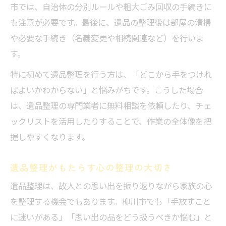
写真や手紙を活かす遺品整理のコツ
市では、自治体の分別ルールや粗大ごみ回収の手続きに
遺品整理で形見分けを円滑に進める方法
も注意が必要です。最後に、遺品の整理後は部屋の清掃
や必要な手続き（名義変更や相続関連など）を行いま
遺品整理後の思い出の保存アイデア
す。
遺品整理に役立つ家族の意見のまとめ方
特に初めて遺品整理を行う方は、「どこから手をつけれ
ばよいかわからない」と悩みがちです。こうした場合
は、遺品整理の専門業者に無料相談を依頼したり、チェ
ックリストを活用したりすることで、作業の全体像を把
握しやすくなります。
遺品整理がもたらす心の整理の大切さ
遺品整理は、故人との思い出を振り返りながら家族の心
を整理する機会でもあります。柳川市でも「手放すこと
に迷いがある」「思い出の品をどう扱うべきか悩む」と