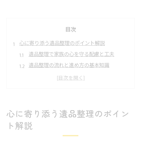
目次
心に寄り添う遺品整理のポイント解説
遺品整理で家族の心を守る配慮と工夫
遺品整理の流れと進め方の基本知識
遺品整理がもたらす心の整理の大切さ
遺品整理に悩む方へ安心のアドバイス
遺品整理で大切にしたい思い出の扱い方
故人を想う遺品整理の進め方と特徴
心に寄り添う遺品整理のポイン
故人の想いを大切にする遺品整理の工夫
ト解説
遺品整理で大切な品を見極めるポイント