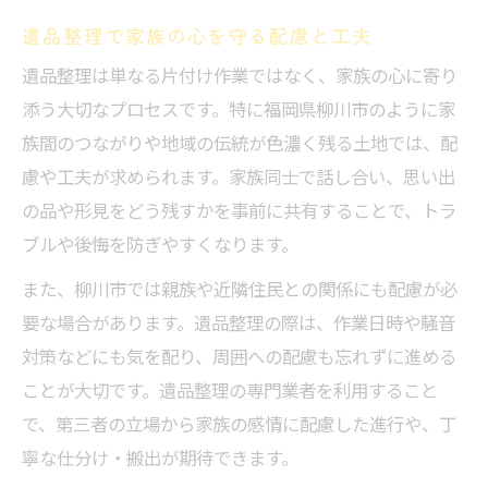
遺品整理で家族の価値観を尊重する方法
遺品整理で家族の心を守る配慮と工夫
遺品整理を円滑に進める具体的な手順
遺品整理は単なる片付け作業ではなく、家族の心に寄り
遺品整理における家族間の話し合いの重要
添う大切なプロセスです。特に福岡県柳川市のように家
性
族間のつながりや地域の伝統が色濃く残る土地では、配
家族で取り組む遺品整理のコツ教えます
慮や工夫が求められます。家族同士で話し合い、思い出
家族で協力する遺品整理の進め方
の品や形見をどう残すかを事前に共有することで、トラ
思い出を共有しながら遺品整理を進める方
ブルや後悔を防ぎやすくなります。
法
また、柳川市では親族や近隣住民との関係にも配慮が必
遺品整理で負担を減らす分担と役割決め
要な場合があります。遺品整理の際は、作業日時や騒音
遺品整理に必要な準備とスケジュールの立
対策などにも気を配り、周囲への配慮も忘れずに進める
て方
ことが大切です。遺品整理の専門業者を利用すること
遺品整理をきっかけに信頼関係を築く秘訣
で、第三者の立場から家族の感情に配慮した進行や、丁
柳川市で安心できる遺品整理を考える
寧な仕分け・搬出が期待できます。