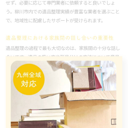
せず、必要に応じて専門業者に依頼すると良いでしょ
う。柳川市内での遺品整理実績が豊富な業者を選ぶこと
で、地域性に配慮したサポートが受けられます。
遺品整理における家族間の話し合いの重要性
遺品整理の過程で最も大切なのは、家族間の十分な話し
合いです。遺品の扱い方や形見分けの方法について意見
が食い違うことは珍しくありませんが、互いの想いを尊
重し合うことで、納得のいく整理が可能になります。感
情的になりやすい場面ですが、冷静に意見を交換するこ
とがトラブル回避のポイントです。
また、第三者である遺品整理業者を交えて話し合うこと
で、客観的な意見を取り入れやすくなり、円滑な進行に
つながります。柳川市の家族間での遺品整理事例でも、