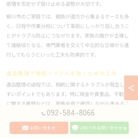
感情を否定せず受け止める姿勢が大切です。
柳川市のご家庭では、親族が遠方から集まるケースも多
く、日程や作業分担について事前にしっかり話し合うこ
とがトラブル防止につながります。家族の誰かが主導し
て連絡役となる、専門業者を交えて中立的な立場から進
行してもらうといった工夫も効果的です。
遺品整理で相続トラブルを防ぐための工夫
遺品整理の過程では、相続に関するトラブルが発生しや
すいポイントでもあります。特に現金や貴重品、不動産
に関する書類などは、家族全員で確認しながら進めるこ
092-584-8066
とが重要です。
柳川市では、遺品整理業者が行政書士や司法書士と連携
お問い合わせ
LINEでのお問い合わせ
しているケースもあり、法的な相談が必要な場合は早め