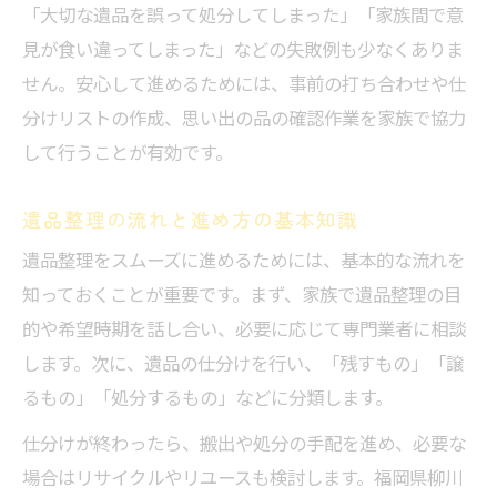
遺品整理の業者選びで重視すべきポイント
「大切な遺品を誤って処分してしまった」「家族間で意
安心して任せられる遺品整理の基準とは
見が食い違ってしまった」などの失敗例も少なくありま
遺品整理の相談先選びのコツと注意点
せん。安心して進めるためには、事前の打ち合わせや仕
遺品整理を依頼する際の準備と心構え
分けリストの作成、思い出の品の確認作業を家族で協力
して行うことが有効です。
遺品整理で専門家に依頼するメリット
遺品整理を通じた家族の信頼関係の築き方
遺品整理の流れと進め方の基本知識
遺品整理が家族の絆を深める理由
遺品整理をスムーズに進めるためには、基本的な流れを
遺品整理で生まれる家族間の新たな理解
知っておくことが重要です。まず、家族で遺品整理の目
遺品整理を円満に進める会話のコツ
的や希望時期を話し合い、必要に応じて専門業者に相談
遺品整理で相続トラブルを防ぐための工夫
します。次に、遺品の仕分けを行い、「残すもの」「譲
遺品整理経験者が語る信頼回復の体験談
るもの」「処分するもの」などに分類します。
思い出を大切にする遺品整理の工夫集
仕分けが終わったら、搬出や処分の手配を進め、必要な
遺品整理で思い出の品を残す整理術
場合はリサイクルやリユースも検討します。福岡県柳川