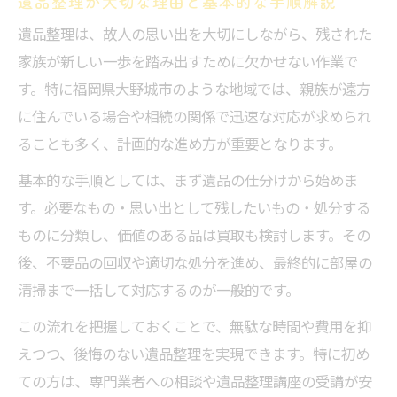
遺品整理講座が解消する不安と疑問点とは
遺品整理が大切な理由と基本的な手順解説
福岡県大野城市で信頼できる遺品整理の見
遺品整理は、故人の思い出を大切にしながら、残された
極め方
家族が新しい一歩を踏み出すために欠かせない作業で
す。特に福岡県大野城市のような地域では、親族が遠方
遺品整理講座の内容と実際の活用事例紹介
に住んでいる場合や相続の関係で迅速な対応が求められ
遺品整理の安心材料と口コミ活用の重要性
ることも多く、計画的な進め方が重要となります。
失敗しない遺品整理の進め方と費用の目安
基本的な手順としては、まず遺品の仕分けから始めま
遺品整理の費用目安と安心価格の見分け方
す。必要なもの・思い出として残したいもの・処分する
遺品整理で後悔しないためのポイント解説
ものに分類し、価値のある品は買取も検討します。その
福岡県大野城市の遺品整理費用の基礎知識
後、不要品の回収や適切な処分を進め、最終的に部屋の
遺品整理の見積り内容と追加費用の注意点
清掃まで一括して対応するのが一般的です。
遺品整理と買取サービス活用のメリット
この流れを把握しておくことで、無駄な時間や費用を抑
福岡県大野城市ならではの遺品整理事情
えつつ、後悔のない遺品整理を実現できます。特に初め
遺品整理 福岡で注目の地域密着サービスと
ての方は、専門業者への相談や遺品整理講座の受講が安