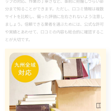
ッフの対応、作業の丁寧さなど、事前に把握しづらい部
分まで知ることができます。ただし、口コミ情報は複数
サイトを比較し、偏った評価に左右されないよう注意し
ましょう。信頼できる業者を選ぶためには、公式な許可
や実績とあわせて、口コミの内容も総合的に確認するこ
とが大切です。
失敗しない遺品整理の進め方と
費用の目安
遺品整理の費用目安と安心価格の見分け方
遺品整理を依頼する際、多くの方が気になるのは費用の
相場と適正価格の判断基準です。一般的に、遺品整理の