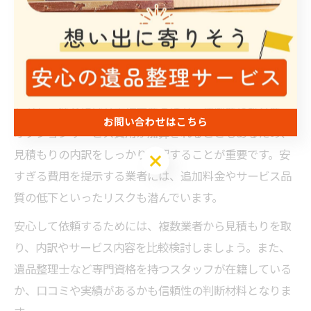
費用は作業する部屋の広さや品物の量、作業人数によっ
て変動し、福岡県大野城市でも1Kや1DKの小規模な住居で
あれば数万円から、戸建ての場合は十数万円が目安とな
ります。
しかし、料金には基本作業費のほか、運搬費や処分費、
お問い合わせはこちら
オプションサービス費用が加算されることもあるため、
見積もりの内訳をしっかり確認することが重要です。安
お問い合わせはこちら
すぎる費用を提示する業者には、追加料金やサービス品
質の低下といったリスクも潜んでいます。
安心して依頼するためには、複数業者から見積もりを取
り、内訳やサービス内容を比較検討しましょう。また、
遺品整理士など専門資格を持つスタッフが在籍している
か、口コミや実績があるかも信頼性の判断材料となりま