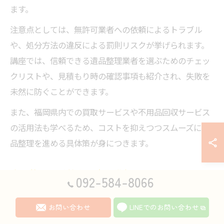
ます。
注意点としては、無許可業者への依頼によるトラブル
や、処分方法の違反による罰則リスクが挙げられます。
講座では、信頼できる遺品整理業者を選ぶためのチェッ
クリストや、見積もり時の確認事項も紹介され、失敗を
未然に防ぐことができます。
また、福岡県内での買取サービスや不用品回収サービス
の活用法も学べるため、コストを抑えつつスムーズに遺
品整理を進める具体策が身につきます。
遺品整理の手続きや書類準備のポイント
092-584-8066
遺品整理では、各種手続きや書類の準備が重要なステッ
プとなります。講座では、相続関連の書類や必要な申請
お問い合わせ
LINEでのお問い合わせ
手続き、行政への連絡事項など、具体的な流れをわかり