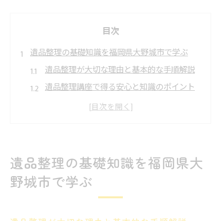
目次
遺品整理の基礎知識を福岡県大野城市で学ぶ
遺品整理が大切な理由と基本的な手順解説
遺品整理講座で得る安心と知識のポイント
遺品整理 福岡で知っておきたい許可や資格
情報
遺品整理の流れと失敗しない進め方のコツ
故人の思い出を大切にする遺品整理の考え
遺品整理の基礎知識を福岡県大
方
野城市で学ぶ
安心を得る遺品整理講座のポイント解説
遺品整理講座で学ぶ安心のサービス選び方