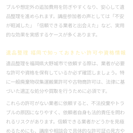
ブルや想定外の追加費用を防ぎやすくなり、安心して遺
納得と安心につながる遺品整理の選び方
品整理を進められます。講座参加者の声としては「不安
遺品整理で安心できる業者選びの重要ポイ
が軽減した」「信頼できる業者と出会えた」など、実用
ント
的な効果を実感するケースが多くあります。
遺品整理口コミや評判の正しい見極め方
遺品整理 福岡で信頼される理由とは
遺品整理 福岡で知っておきたい許可や資格情報
遺品整理士資格や許可の有無を確認する方
遺品整理を福岡県大野城市で依頼する際は、業者が必要
法
な許可や資格を保有しているか必ず確認しましょう。特
遺品整理サービス利用時のチェックリスト
に一般廃棄物収集運搬業許可や古物商許可は、法律に基
づいた適正な処分や買取を行うために必須です。
これらの許可がない業者に依頼すると、不法投棄やトラ
ブルの原因になりやすく、依頼者自身も法的責任を問わ
れるリスクがあります。信頼できる業者かどうかを見極
めるためにも、講座や相談会で具体的な許可証の見方や