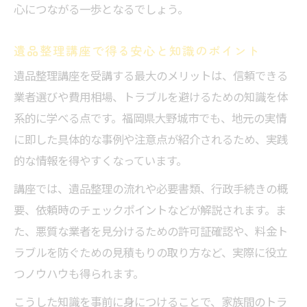
は
心につながる一歩となるでしょう。
大野城市での遺品整理経験者の声と安心感
地域特性を踏まえた遺品整理の進め方のコ
遺品整理講座で得る安心と知識のポイント
ツ
遺品整理講座を受講する最大のメリットは、信頼できる
遺品整理と地元サポート体制の活用法
業者選びや費用相場、トラブルを避けるための知識を体
遺品整理士が語る大野城市の対応事例
系的に学べる点です。福岡県大野城市でも、地元の実情
に即した具体的な事例や注意点が紹介されるため、実践
講座を通じて身につく遺品整理のコツ
的な情報を得やすくなっています。
遺品整理講座で得られる整理術と実践例
遺品整理の分別や仕分けの具体的なコツ紹
講座では、遺品整理の流れや必要書類、行政手続きの概
介
要、依頼時のチェックポイントなどが解説されます。ま
た、悪質な業者を見分けるための許可証確認や、料金ト
遺品整理 講座受講者が実感した安心ポイン
ラブルを防ぐための見積もりの取り方など、実際に役立
ト
つノウハウも得られます。
遺品整理 福岡で役立つノウハウと注意点
こうした知識を事前に身につけることで、家族間のトラ
遺品整理の手続きや書類準備のポイント